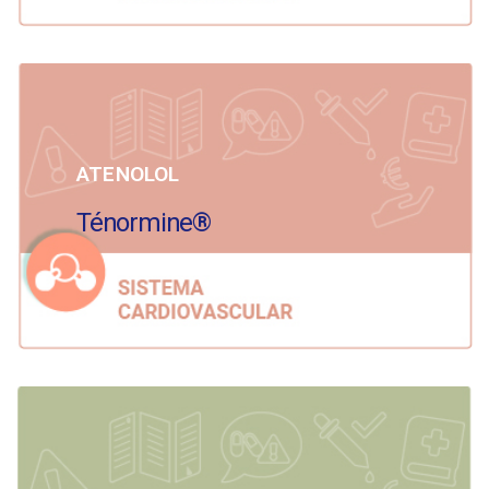
ATENOLOL
Ténormine®