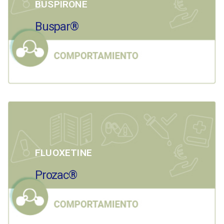
BUSPIRONE
Buspar®
FLUOXETINE
Prozac®