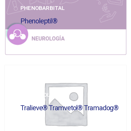
PHENOBARBITAL
Phenoleptil®
TRAMADOL
Tralieve® Tramvetol® Tramadog®